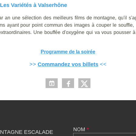
Les Variétés à Valserhône
an une sélection des meilleurs films de montagne, qu'il s'ag
lms ayant pour point commun des images à couper le souffle, 
extraordinaires. Une bouffée d'oxygène qui va vous pousser à 
Programme de la soirée
>>
Commandez vos billets
<<
NOM
*
NTAGNE ESCALADE