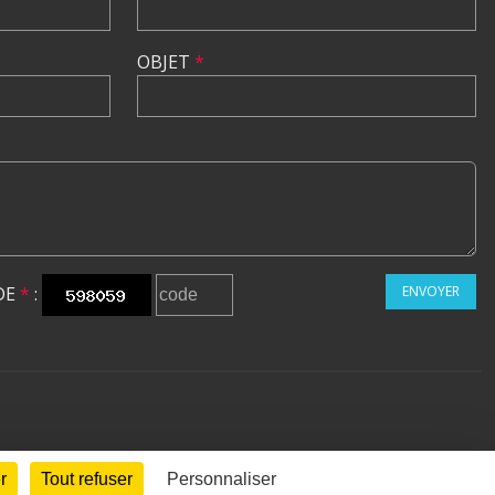
OBJET
*
DE
*
:
ENVOYER
r
Tout refuser
Personnaliser